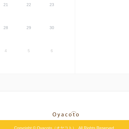
21
22
23
28
29
30
4
5
6
Copyright
©
Oyacoto（オヤコト）
. All Rights Reserved.