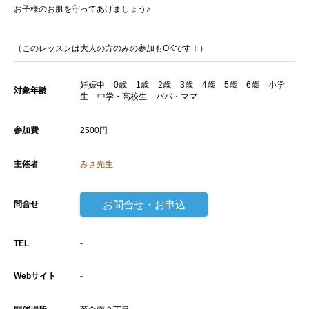
お子様のお肌を守ってあげましょう♪
（このレッスンは大人の方のみの参加もOKです！）
妊娠中
0歳
1歳
2歳
3歳
4歳
5歳
6歳
小学
対象年齢
生
中学・高校生
パパ・ママ
参加費
2500円
主催者
みさ先生
お問合せ・お申込
問合せ
TEL
-
Webサイト
-