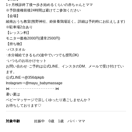
1
ヶ月検診終了後〜歩き始めるくらいの赤ちゃんとママ
※
予防接種前後
24
時間は避けてご参加ください
【会場】
綾南おうち教室
(
熊野神社、鈴保養鶏場近く。詳細は予約時にお伝えします
)
※
駐車場
2
台あり
【レッスン料】
モニター価格
2000
円
(
通常
2500
円
)
【持ち物】
･バスタオル
･水分補給できるもの
(
途中でいつでも授乳
OK)
･いつものお出かけセット
お問い合わせ･ご予約は公式
LINE
、インスタの
DM
、メールで受け付けてい
ます。
公式
LINE
⇒
@356dpkpb
Instagram
⇒
@mayu_babymassage
⋈
･････････････････････････
⋈
暑い夏は
ベビーマッサージで涼しくゆったり過ごしませんか？
お待ちしております
♡
対象年齢
妊娠中
0歳
1歳
パパ・ママ