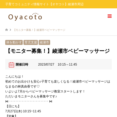
子育てコミュニティ情報サイト【オヤコト】綾瀬市周辺
【モニター募集！】綾瀬市ベビーマッサージ
体を動かす
育児支援
綾瀬市
【モニター募集！】綾瀬市ベビーマッサージ
開催日時
2023/07/27
10:15～11:45
こんにちは！
初めてのお出かけも安心♪子育ても楽しくなる！綾瀬市ベビーマッサージは
なまるの林真由香です
♡
いよいよ
7
月からベビーマッサージ教室スタートします！
ただいまモニターさんを募集中です♪
⋈
･････････････････････････
⋈
【日にち】
7
月27
日
(木
) 10:15~11:45
【対象】